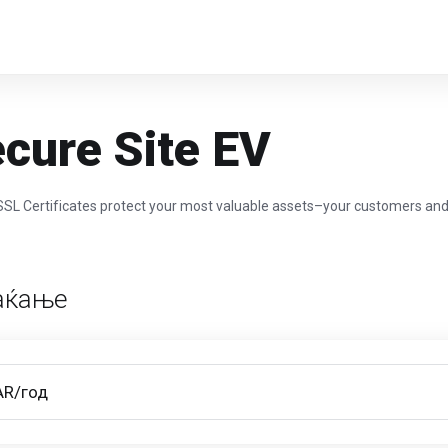
ecure Site EV
 SSL Certificates protect your most valuable assets–your customers a
лаќање