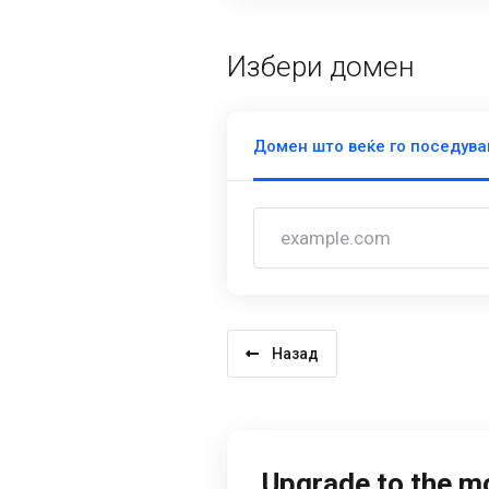
Избери домен
Домен што веќе го поседув
Назад
Upgrade to the m