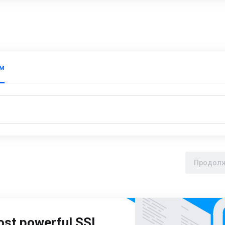
ам
Продолж
ost powerful SSL